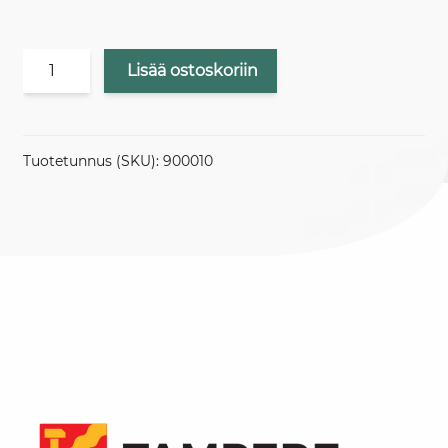
Hintaluokka
Lisää ostoskoriin
3
iso
resoluutio
määrä
Tuotetunnus (SKU):
900010