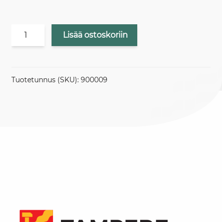
Hintaluokka
Lisää ostoskoriin
2
iso
resoluutio
määrä
Tuotetunnus (SKU):
900009