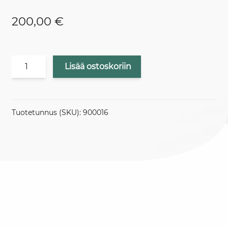
200,00
€
Hintaluokka
Lisää ostoskoriin
1
iso
resoluutio
+
Tuotetunnus (SKU):
900016
monimediakäyttö
määrä