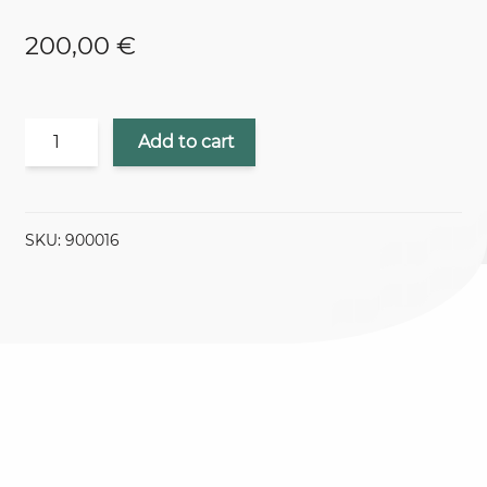
200,00
€
HINTALUOKKA
Add to cart
1
ISO
RESOLUUTIO
+
SKU:
900016
MONIMEDIAKÄYTTÖ
quantity