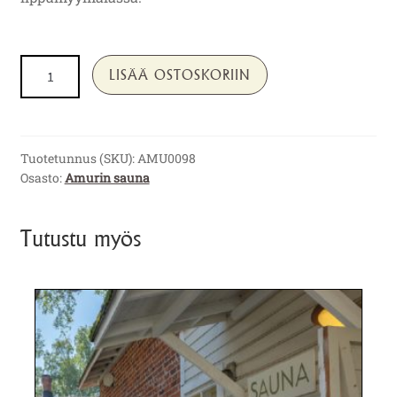
Vuokralaudeliina
LISÄÄ OSTOSKORIIN
määrä
Tuotetunnus (SKU):
AMU0098
Osasto:
Amurin sauna
Tutustu myös