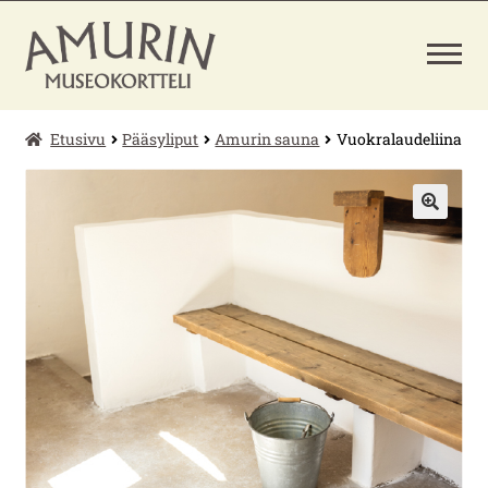
Siirry
Siirry
navigointiin
sisältöön
Etusivu
Pääsyliput
Amurin sauna
Vuokralaudeliina
LAAJENNA
PÄÄSYLIPUT
ALEMMAN
TASON
VALIKKO
MUSEOKAUPPA
🔍