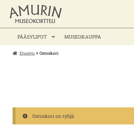
Siirry
Siirry
navigointiin
sisältöön
PÄÄSYLIPUT
MUSEOKAUPPA
Etusivu
Ostoskori
Ostoskori on tyhjä.