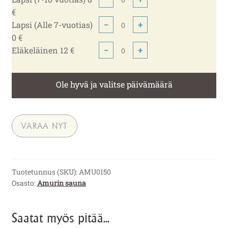
€
Lapsi (Alle 7-vuotias)
−
+
0 €
Eläkeläinen 12 €
−
+
Ole hyvä ja valitse päivämäärä
VARAA NYT
Tuotetunnus (SKU):
AMU0150
Osasto:
Amurin sauna
Saatat myös pitää...