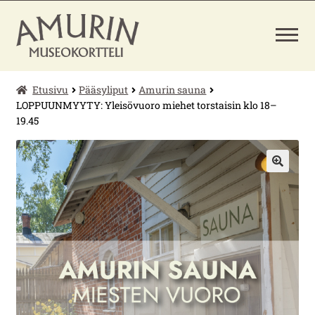
Siirry
Siirry
navigointiin
sisältöön
Etusivu
Pääsyliput
Amurin sauna
LAAJENNA
PÄÄSYLIPUT
ALEMMAN
LOPPUUNMYYTY: Yleisövuoro miehet torstaisin klo 18–
TASON
19.45
VALIKKO
MUSEOKAUPPA
🔍