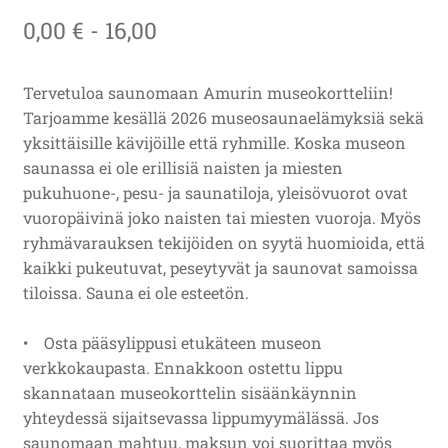
0,00
€
- 16,00
Tervetuloa saunomaan Amurin museokortteliin!
Tarjoamme kesällä 2026 museosaunaelämyksiä sekä
yksittäisille kävijöille että ryhmille. Koska museon
saunassa ei ole erillisiä naisten ja miesten
pukuhuone-, pesu- ja saunatiloja, yleisövuorot ovat
vuoropäivinä joko naisten tai miesten vuoroja. Myös
ryhmävarauksen tekijöiden on syytä huomioida, että
kaikki pukeutuvat, peseytyvät ja saunovat samoissa
tiloissa. Sauna ei ole esteetön.
• Osta pääsylippusi etukäteen museon
verkkokaupasta. Ennakkoon ostettu lippu
skannataan museokorttelin sisäänkäynnin
yhteydessä sijaitsevassa lippumyymälässä. Jos
saunomaan mahtuu, maksun voi suorittaa myös