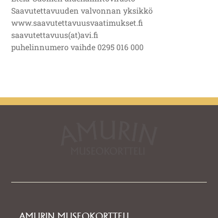
Saavutettavuuden valvonnan yksikkö
www.saavutettavuusvaatimukset.fi
saavutettavuus(at)avi.fi
puhelinnumero vaihde 0295 016 000
AMURIN MUSEOKORTTELI