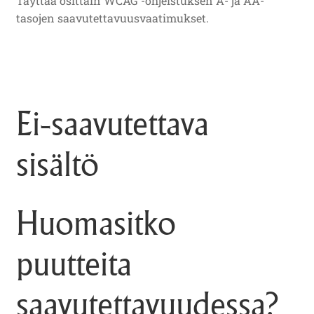
Täyttää osittain WCAG -ohjeistuksen A- ja AA-
tasojen saavutettavuusvaatimukset.
Ei-saavutettava
sisältö
Huomasitko
puutteita
saavutettavuudessa?