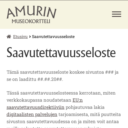
Siirry
Siirry
navigointiin
sisältöön
Etusivu
Saavutettavuusseloste
LAAJENNA
PÄÄSYLIPUT
ALEMMAN
Saavutettavuusseloste
TASON
VALIKKO
MUSEOKAUPPA
Tämä saavutettavuusseloste koskee sivustoa ### ja
se on laadittu ##.##.20##.
Tässä saavutettavuusselosteessa kerrotaan, miten
verkkokaupassa noudatetaan
EU:n
saavutettavuusdirektiiviin
pohjautuvaa lakia
digitaalisten palvelujen
tarjoamisesta, mitä puutteita
sivuston saavutettavuudessa on ja miten voit antaa