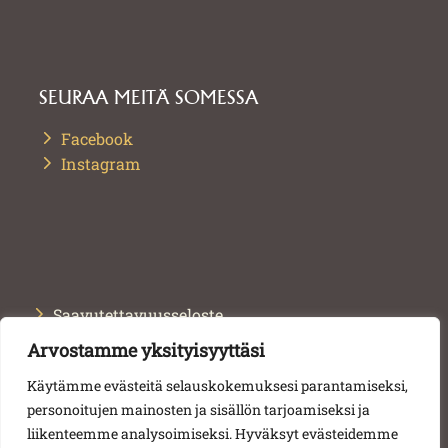
SEURAA MEITÄ SOMESSA
Facebook
Instagram
Saavutettavuusseloste
Arvostamme yksityisyyttäsi
Tietosuojaseloste
Käytämme evästeitä selauskokemuksesi parantamiseksi,
Toimitusehdot
personoitujen mainosten ja sisällön tarjoamiseksi ja
liikenteemme analysoimiseksi. Hyväksyt evästeidemme
© 2024 Tampereen kaupunki