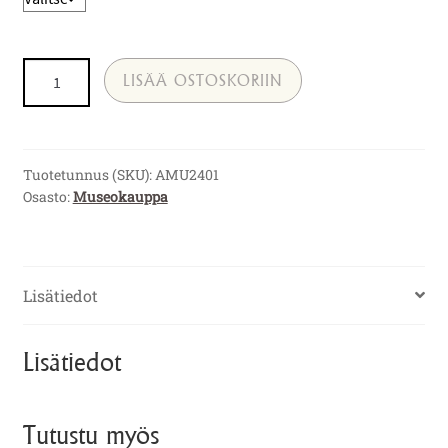
Tiskirätti:
LISÄÄ OSTOSKORIIN
valokuvia
Amurista
määrä
Tuotetunnus (SKU):
AMU2401
Osasto:
Museokauppa
Lisätiedot
Lisätiedot
Tutustu myös