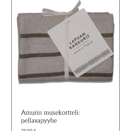
Amurin musekortteli:
pellavapyyhe
79,90
€