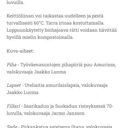
luvuilla.
Keittiöliinan voi raikastaa uudelleen ja pestä
turvallisesti 60°C. Tarra irtoaa kostuttamalla.
Loppuunkäytetty biohajoava rätti voidaan hävittää
hyvillä mielin kompostoimalla.
Kuva-aiheet:
Piha
- Työväenasuntojen pihapiiriä puu-Amurissa,
valokuvaaja Jaakko Luoma
Lapset -
Uteliaitia amurilaislapsia, valokuvaaja
Jaakko Luoma
Fillari -
Saarikadun ja Suokadun risteyksessä 70-
luvulla, valokuvaaja Jarmo Jansson
Sade
- Pirkankatua sateisena iltana, valokuvaaja