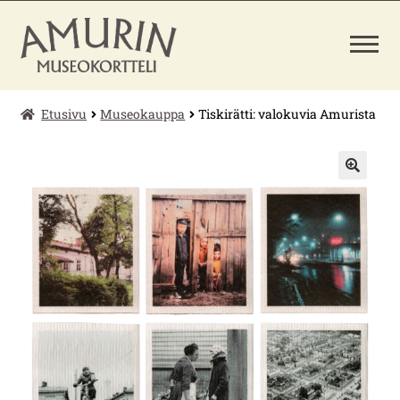
Siirry
Siirry
navigointiin
sisältöön
Etusivu
Museokauppa
Tiskirätti: valokuvia Amurista
LAAJENNA
PÄÄSYLIPUT
ALEMMAN
TASON
VALIKKO
MUSEOKAUPPA
🔍