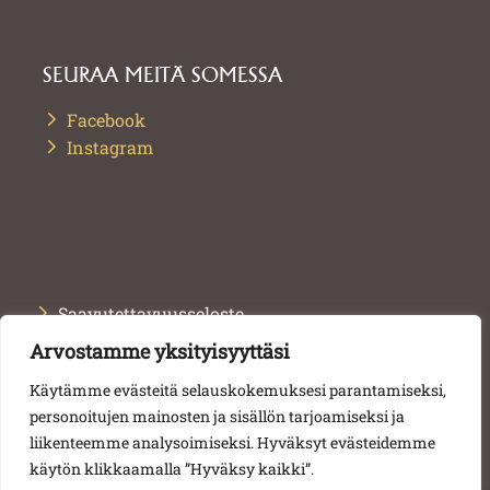
SEURAA MEITÄ SOMESSA
Facebook
Instagram
Saavutettavuusseloste
Arvostamme yksityisyyttäsi
Tietosuojaseloste
Käytämme evästeitä selauskokemuksesi parantamiseksi,
Toimitusehdot
personoitujen mainosten ja sisällön tarjoamiseksi ja
liikenteemme analysoimiseksi. Hyväksyt evästeidemme
© 2024 Tampereen kaupunki
käytön klikkaamalla ”Hyväksy kaikki”.