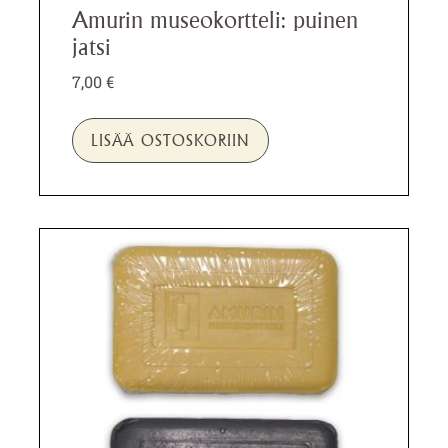
Amurin museokortteli: puinen
jatsi
7,00
€
LISÄÄ OSTOSKORIIN
Tällä
tuotteella
on
useampi
muunnelma.
Voit
tehdä
valinnat
tuotteen