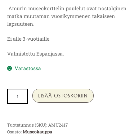
Amurin museokorttelin puulelut ovat nostalginen
matka muutaman vuosikymmenen takaiseen
lapsuuteen.
Ei alle 3-vuotiaille.
Valmistettu Espanjassa.
Varastossa
Amurin
LISÄÄ OSTOSKORIIN
museokortteli:
puinen
jojo
määrä
Tuotetunnus (SKU):
AMU2417
Osasto:
Museokauppa