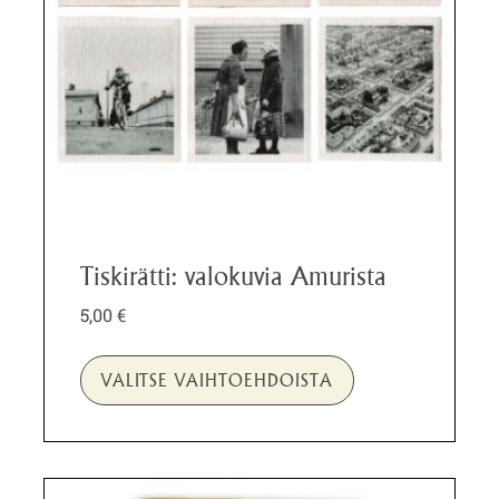
valinnat
tuotteen
sivulla.
Tiskirätti: valokuvia Amurista
5,00
€
VALITSE VAIHTOEHDOISTA
Tällä