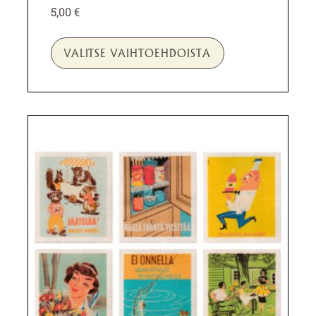
5,00
€
VALITSE VAIHTOEHDOISTA
Tällä
tuotteella
on
useampi
muunnelma.
Voit
tehdä
valinnat
tuotteen
sivulla.