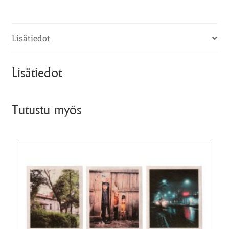
Lisätiedot
Lisätiedot
Tutustu myös
Tällä
tuotteella
on
useampi
muunnelma.
Voit
tehdä