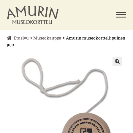
Siirry
Siirry
navigointiin
sisältöön
Etusivu
Museokauppa
Amurin museokortteli: puinen
LAAJENNA
PÄÄSYLIPUT
ALEMMAN
jojo
TASON
VALIKKO
MUSEOKAUPPA
🔍