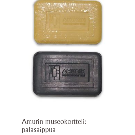
tuotteella
on
useampi
muunnelma.
Voit
tehdä
valinnat
tuotteen
sivulla.
Amurin museokortteli:
palasaippua