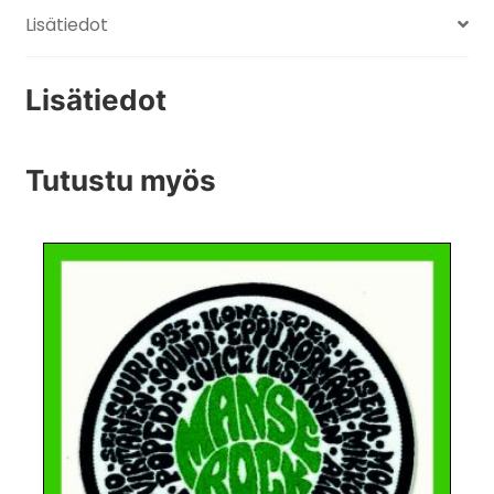
Lisätiedot
Lisätiedot
Tutustu myös
Tällä
tuotteella
on
useampi
muunnelma.
Voit
tehdä
valinnat
tuotteen