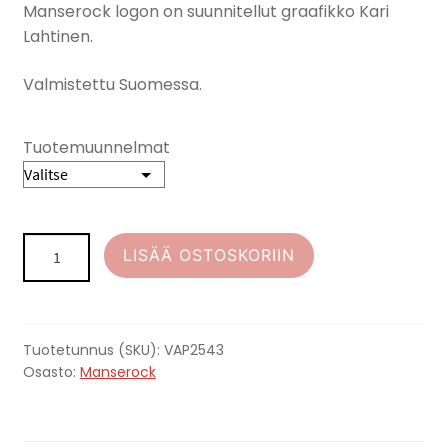
Manserock logon on suunnitellut graafikko Kari
Lahtinen.
Valmistettu Suomessa.
Tuotemuunnelmat
MANSEROCK
LISÄÄ OSTOSKORIIN
lasinalunen
määrä
Tuotetunnus (SKU):
VAP2543
Osasto:
Manserock