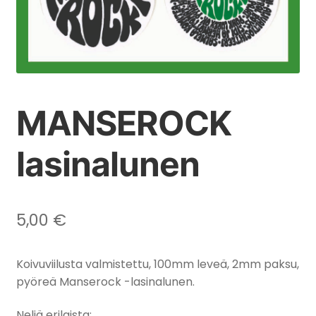
MANSEROCK
lasinalunen
5,00
€
Koivuviilusta valmistettu, 100mm leveä, 2mm paksu,
pyöreä Manserock -lasinalunen.
Neljä erilaista: