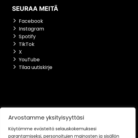
SEURAA MEITÄ
Facebook
Instagram
Spotify
TikTok
X
YouTube
Tilaa uutiskirje
Saavutettavuusseloste
Arvostamme yksityisyyttäsi
Tietosuojaseloste
Käytämme evästeitä selauskokemuksesi
parantamiseksi, personoitujen mainosten ja sisällön