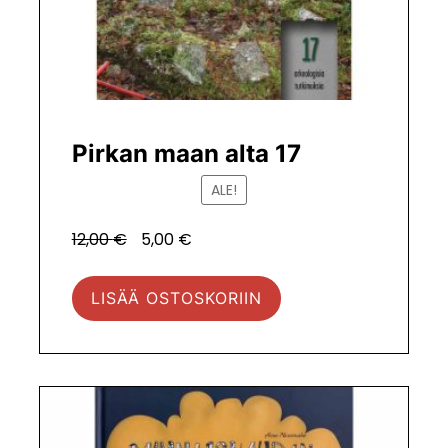
Pirkan maan alta 17
ALE!
Alkuperäinen
Tuotteen
12,00
€
5,00
€
hinta
hinta
oli:
nyt.
LISÄÄ OSTOSKORIIN
12,00 €.