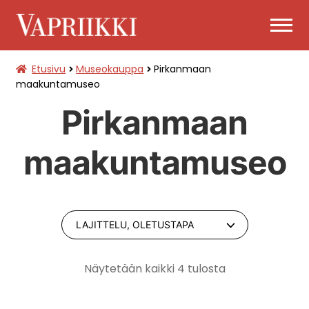
Siirry
Siirry
navigointiin
sisältöön
Etusivu
Museokauppa
Pirkanmaan
PÄÄSYLIPUT
maakuntamuseo
Pirkanmaan
LAAJENNA
MUSEOKAUPPA
ALEMMAN
TASON
maakuntamuseo
VALIKKO
Näytetään kaikki 4 tulosta