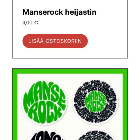
Manserock heijastin
3,00
€
LISÄÄ OSTOSKORIIN
Tällä
tuotteella
on
useampi
muunnelma.
Voit
tehdä
valinnat
tuotteen