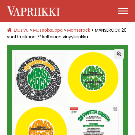
Siirry
Siirry
navigointiin
sisältöön
Etusivu
Museokauppa
Manserock
MANSEROCK 20
PÄÄSYLIPUT
vuotta sikana 7″ keltainen vinyylisinkku
LAAJENNA
MUSEOKAUPPA
ALEMMAN
TASON
🔍
VALIKKO