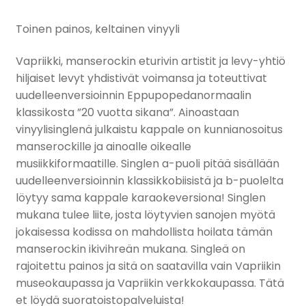
Toinen painos, keltainen vinyyli
Vapriikki, manserockin eturivin artistit ja levy-yhtiö
hiljaiset levyt yhdistivät voimansa ja toteuttivat
uudelleenversioinnin Eppupopedanormaalin
klassikosta ”20 vuotta sikana”. Ainoastaan
vinyylisinglenä julkaistu kappale on kunnianosoitus
manserockille ja ainoalle oikealle
musiikkiformaatille. Singlen a-puoli pitää sisällään
uudelleenversioinnin klassikkobiisistä ja b-puolelta
löytyy sama kappale karaokeversiona! Singlen
mukana tulee liite, josta löytyvien sanojen myötä
jokaisessa kodissa on mahdollista hoilata tämän
manserockin ikivihreän mukana. Singleä on
rajoitettu painos ja sitä on saatavilla vain Vapriikin
museokaupassa ja Vapriikin verkkokaupassa. Tätä
et löydä suoratoistopalveluista!