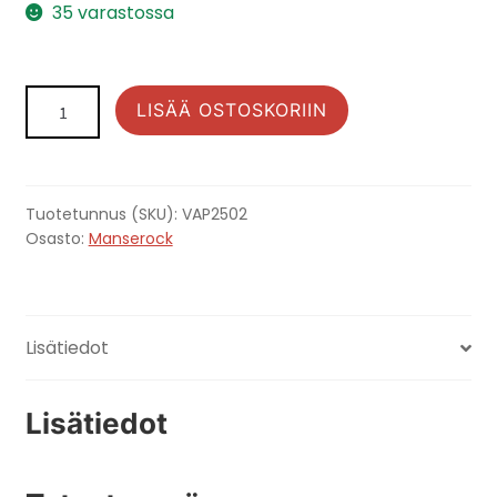
35 varastossa
MANSEROCK
LISÄÄ OSTOSKORIIN
20
vuotta
sikana
7"
Tuotetunnus (SKU):
VAP2502
keltainen
Osasto:
Manserock
vinyylisinkku
määrä
Lisätiedot
Lisätiedot