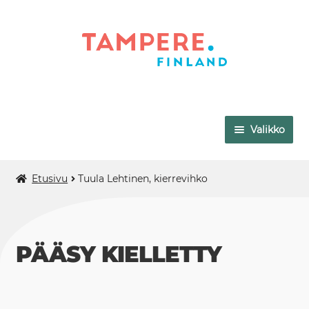
Siirry
Siirry
navigointiin
sisältöön
Valikko
VAPRIIKKI
Etusivu
Tuula Lehtinen, kierrevihko
TAMPEREEN TAIDEMUSEO
MUUMIMUSEO
PÄÄSY KIELLETTY
MUSEO MILAVIDA
AMURIN MUSEOKORTTELI