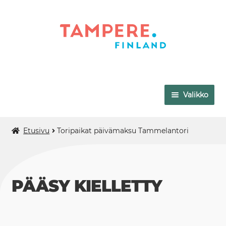
Siirry
Siirry
navigointiin
sisältöön
Valikko
VAPRIIKKI
Etusivu
Toripaikat päivämaksu Tammelantori
TAMPEREEN TAIDEMUSEO
MUUMIMUSEO
PÄÄSY KIELLETTY
MUSEO MILAVIDA
AMURIN MUSEOKORTTELI