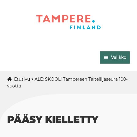
Siirry
Siirry
navigointiin
sisältöön
Valikko
VAPRIIKKI
Etusivu
ALE: SKOOL! Tampereen Taiteilijaseura 100-
vuotta
TAMPEREEN TAIDEMUSEO
MUUMIMUSEO
PÄÄSY KIELLETTY
MUSEO MILAVIDA
AMURIN MUSEOKORTTELI