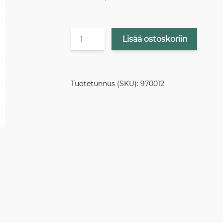
SAUNALAUTTAPAIKKOJEN
Lisää ostoskoriin
VARAUSPALVELU
määrä
Tuotetunnus (SKU):
970012