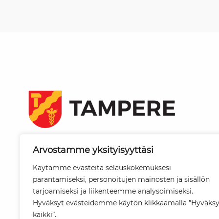
Tampereen kaupunki
Arvostamme yksityisyyttäsi
PL 487
33101 Tampere
Käytämme evästeitä selauskokemuksesi
parantamiseksi, personoitujen mainosten ja sisällön
Vaihde
tarjoamiseksi ja liikenteemme analysoimiseksi.
03 565 611
Hyväksyt evästeidemme käytön klikkaamalla ”Hyväks
kaikki”.