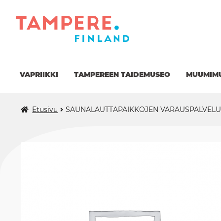
Siirry
Siirry
navigointiin
sisältöön
VAPRIIKKI
TAMPEREEN TAIDEMUSEO
MUUMIM
Etusivu
SAUNALAUTTAPAIKKOJEN VARAUSPALVELU