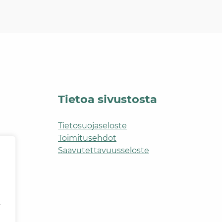
Tietoa sivustosta
Tietosuojaseloste
Toimitusehdot
Saavutettavuusseloste
y