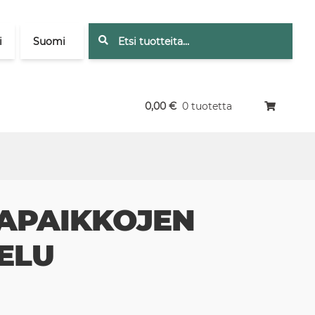
Etsi:
Haku
i
Suomi
0,00
€
0 tuotetta
APAIKKOJEN
ELU