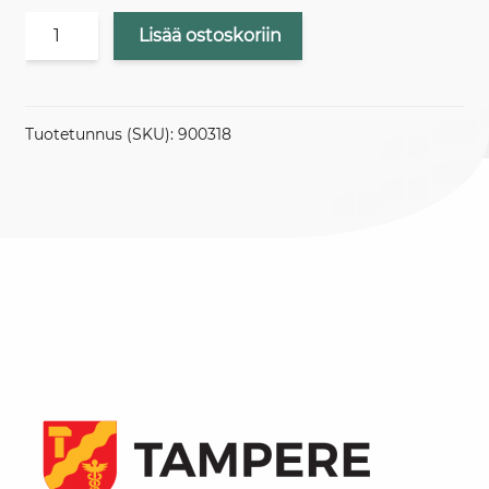
LOUNAS
Lisää ostoskoriin
/
HATANPÄÄ
määrä
Tuotetunnus (SKU):
900318