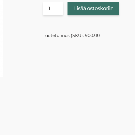
JÄRJESTELYKULU
Lisää ostoskoriin
/
KAARILA
määrä
Tuotetunnus (SKU):
900310