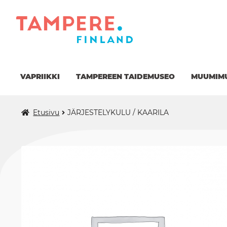
Siirry
Siirry
navigointiin
sisältöön
VAPRIIKKI
TAMPEREEN TAIDEMUSEO
MUUMIM
Etusivu
JÄRJESTELYKULU / KAARILA