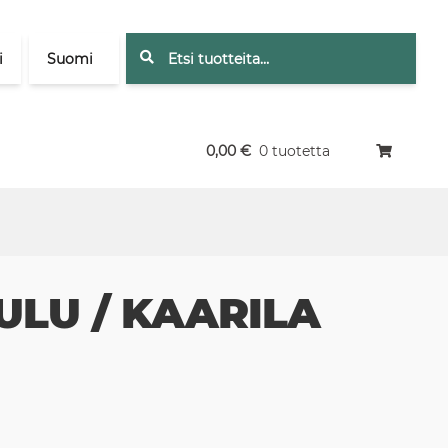
Etsi:
Haku
i
Suomi
0,00
€
0 tuotetta
ULU / KAARILA