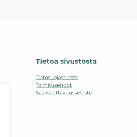
Tietoa sivustosta
Tietosuojaseloste
Toimitusehdot
Saavutettavuusseloste
y