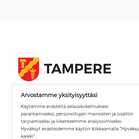
Tampereen kaupunki
Arvostamme yksityisyyttäsi
PL 487
33101 Tampere
Käytämme evästeitä selauskokemuksesi
parantamiseksi, personoitujen mainosten ja sisällön
Vaihde
tarjoamiseksi ja liikenteemme analysoimiseksi.
03 565 611
Hyväksyt evästeidemme käytön klikkaamalla ”Hyväks
kaikki”.