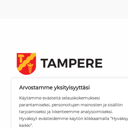
Tampereen kaupunki
Arvostamme yksityisyyttäsi
PL 487
33101 Tampere
Käytämme evästeitä selauskokemuksesi
parantamiseksi, personoitujen mainosten ja sisällön
Vaihde
tarjoamiseksi ja liikenteemme analysoimiseksi.
03 565 611
Hyväksyt evästeidemme käytön klikkaamalla ”Hyväks
kaikki”.