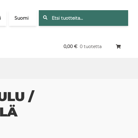
Etsi:
Haku
i
Suomi
0,00
€
0 tuotetta
ULU /
LÄ