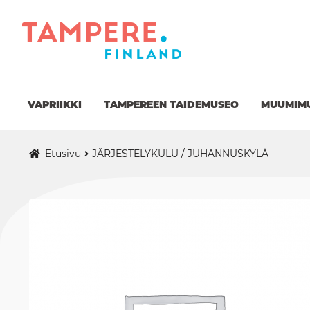
Siirry
Siirry
navigointiin
sisältöön
VAPRIIKKI
TAMPEREEN TAIDEMUSEO
MUUMIM
Etusivu
JÄRJESTELYKULU / JUHANNUSKYLÄ