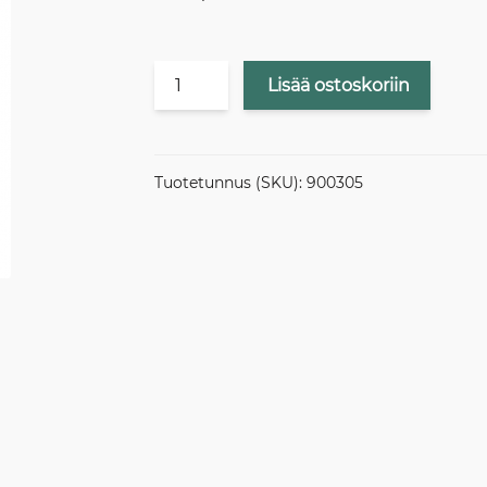
JÄRJESTELYKULU
Lisää ostoskoriin
/
JUHANNUSKYLÄ
määrä
Tuotetunnus (SKU):
900305