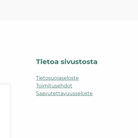
Tietoa sivustosta
Tietosuojaseloste
Toimitusehdot
Saavutettavuusseloste
y