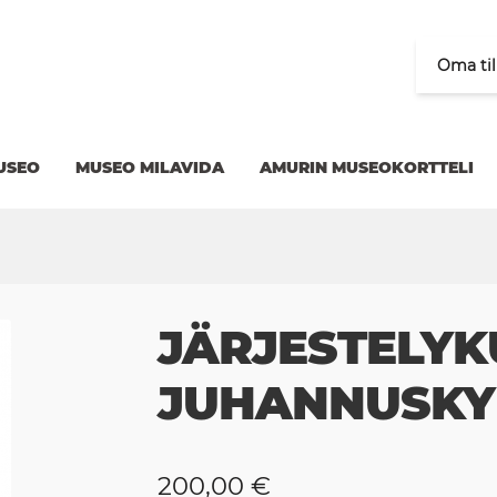
Oma til
USEO
MUSEO MILAVIDA
AMURIN MUSEOKORTTELI
JÄRJESTELYK
JUHANNUSKY
200,00
€