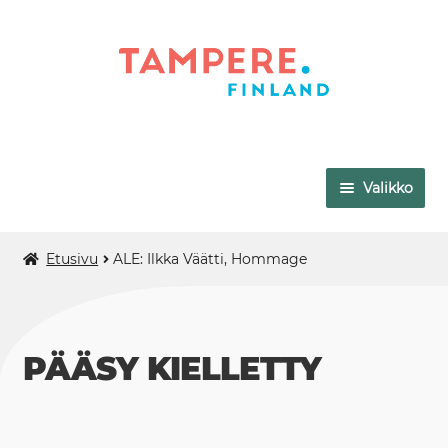
Siirry
Siirry
navigointiin
sisältöön
Valikko
VAPRIIKKI
Etusivu
ALE: Ilkka Väätti, Hommage
TAMPEREEN TAIDEMUSEO
MUUMIMUSEO
PÄÄSY KIELLETTY
MUSEO MILAVIDA
AMURIN MUSEOKORTTELI