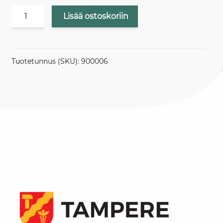
Hintaluokka
Lisää ostoskoriin
3
määrä
Tuotetunnus (SKU):
900006