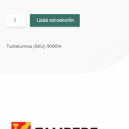
Hintaluokka
Lisää ostoskoriin
3
monimedakäyttö
määrä
Tuotetunnus (SKU):
900014