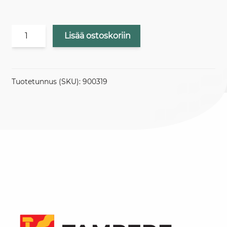
ASIANTUNTIJALUENTO
Lisää ostoskoriin
/
HATANPÄÄ
määrä
Tuotetunnus (SKU):
900319