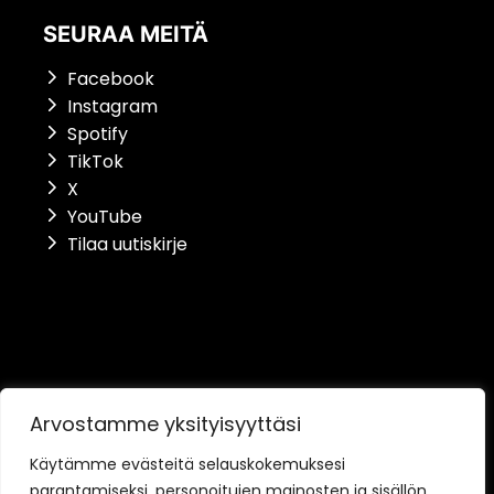
SEURAA MEITÄ
Facebook
Instagram
Spotify
TikTok
X
YouTube
Tilaa uutiskirje
Saavutettavuusseloste
Arvostamme yksityisyyttäsi
Tietosuojaseloste
Käytämme evästeitä selauskokemuksesi
parantamiseksi, personoitujen mainosten ja sisällön