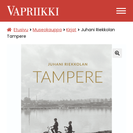
Siirry
Siirry
navigointiin
sisältöön
Etusivu
Museokauppa
Kirjat
Juhani Riekkolan
PÄÄSYLIPUT
Tampere
LAAJENNA
MUSEOKAUPPA
ALEMMAN
TASON
🔍
VALIKKO