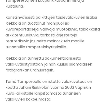
Tamperetta, sen kaupunkikuvaa, ihmisiä ja
kulttuuria.
Kansainvälisesti palkittujen taidevalokuvien lisäksi
Riekkola on tuottanut monipuolisia
kuvareportaaseja, vahvoja muotokuvia, taidokkaita
arkkitehtuurikuvia, tarkasti järjesteltyjä
teatterikuvia ja upeita mainoskuvia monille
tunnetuille tamperelaisyrityksille.
Riekkola on tunnettu dokumentaarisesta
valokuvaustyöstään, ja hän kuuluu suomalaisen
fotografiikan uranuurtajiin.
Tämä Tampereelle omistettu valokuvateos on
koottu Juhani Riekkolan vuonna 2003 Vapriikin
kuva-arkistolle lahjoittamasta tuhansien
valokuvien kokoelmasta.