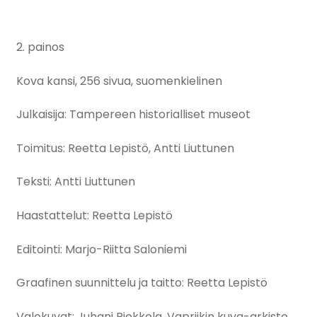
2. painos
Kova kansi, 256 sivua, suomenkielinen
Julkaisija: Tampereen historialliset museot
Toimitus: Reetta Lepistö, Antti Liuttunen
Teksti: Antti Liuttunen
Haastattelut: Reetta Lepistö
Editointi: Marjo-Riitta Saloniemi
Graafinen suunnittelu ja taitto: Reetta Lepistö
Valokuvat: Juhani Riekkola, Vapriikin kuva-arkisto