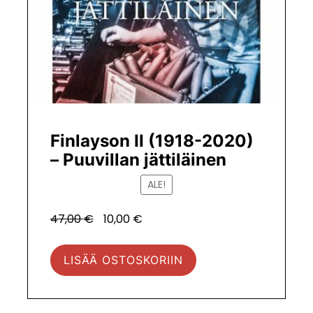
Finlayson II (1918-2020)
– Puuvillan jättiläinen
ALE!
Alkuperäinen
Tuotteen
47,00
€
10,00
€
hinta
hinta
oli:
nyt.
LISÄÄ OSTOSKORIIN
47,00 €.