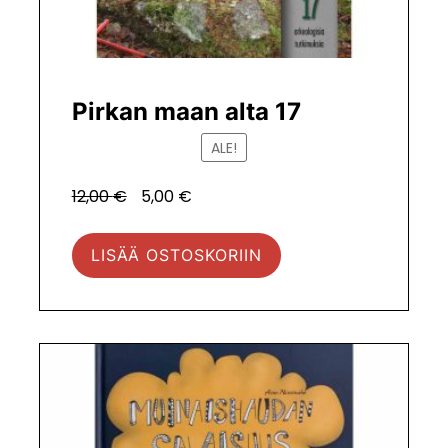
Pirkan maan alta 17
ALE!
Alkuperäinen
Tuotteen
12,00
€
5,00
€
hinta
hinta
oli:
nyt.
LISÄÄ OSTOSKORIIN
12,00 €.