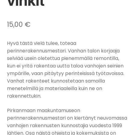
vinkit
15,00
€
Hyvä tästä vielä tulee, toteaa
perinnerakennusmestari. Vanhan talon korjaaja
selviää usein oletettua pienemmällä remontilla,
kun ei yritä rakentaa uutta taloa vanhojen seinien
ympärille, vaan pitäytyy perinteisissä työtavoissa.
Vanhat rakenteet kunnostetaan samoilla
menetelmillä ja materiaaleilla kuin ne on
rakennettukin.
Pirkanmaan maakuntamuseon
perinnerakennusmestari on kiertänyt neuvomassa
vanhojen rakennusten kunnostajia vuodesta 1999
lähtien. Osa näistä ohjeista ja kokemuksista on