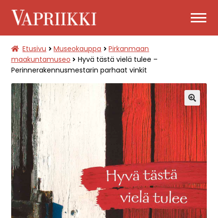
Siirry
Siirry
navigointiin
sisältöön
Etusivu
Museokauppa
Pirkanmaan
PÄÄSYLIPUT
maakuntamuseo
Hyvä tästä vielä tulee –
Perinnerakennusmestarin parhaat vinkit
LAAJENNA
MUSEOKAUPPA
ALEMMAN
TASON
VALIKKO
🔍