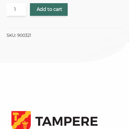
KOKOPÄIVÄ
Add to cart
/
FISTA
quantity
SKU:
900321