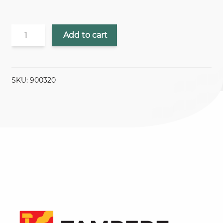
JÄRJESTELYKULU
Add to cart
/
FISTA
quantity
SKU:
900320