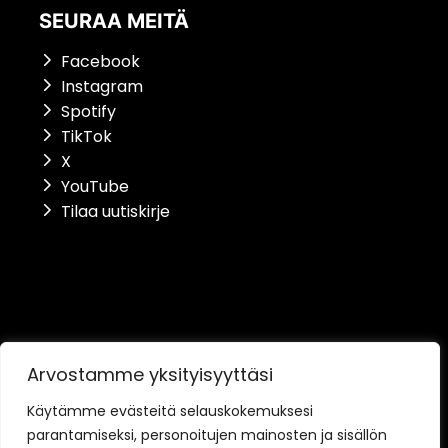
SEURAA MEITÄ
Facebook
Instagram
Spotify
TikTok
X
YouTube
Tilaa uutiskirje
Saavutettavuusseloste
Arvostamme yksityisyyttäsi
Tietosuojaseloste
Käytämme evästeitä selauskokemuksesi
parantamiseksi, personoitujen mainosten ja sisällön
Toimitusehdot