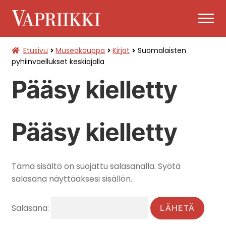
Siirry
Siirry
navigointiin
sisältöön
Etusivu
Museokauppa
Kirjat
Suomalaisten
PÄÄSYLIPUT
pyhiinvaellukset keskiajalla
Pääsy kielletty
LAAJENNA
MUSEOKAUPPA
ALEMMAN
TASON
VALIKKO
Pääsy kielletty
Tämä sisältö on suojattu salasanalla. Syötä
salasana näyttääksesi sisällön.
Salasana: