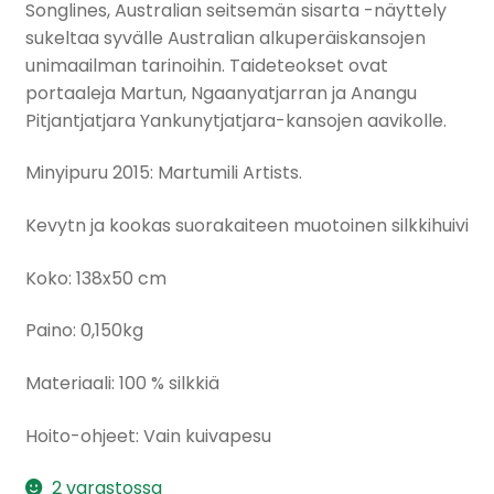
Songlines, Australian seitsemän sisarta -näyttely
sukeltaa syvälle Australian alkuperäiskansojen
unimaailman tarinoihin. Taideteokset ovat
portaaleja Martun, Ngaanyatjarran ja Anangu
Pitjantjatjara Yankunytjatjara-kansojen aavikolle.
Minyipuru 2015: Martumili Artists.
Kevytn ja kookas suorakaiteen muotoinen silkkihuivi
Koko: 138x50 cm
Paino: 0,150kg
Materiaali: 100 % silkkiä
Hoito-ohjeet: Vain kuivapesu
2 varastossa