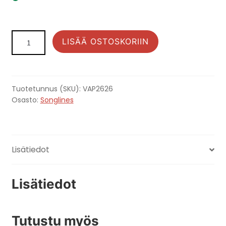
Songlines:
LISÄÄ OSTOSKORIIN
Minyipuru
2015
silkkihuivi
määrä
Tuotetunnus (SKU):
VAP2626
Osasto:
Songlines
Lisätiedot
Lisätiedot
Tutustu myös