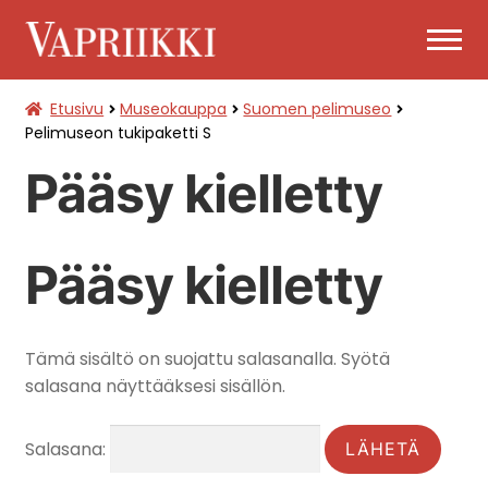
Siirry
Siirry
navigointiin
sisältöön
Etusivu
Museokauppa
Suomen pelimuseo
PÄÄSYLIPUT
Pelimuseon tukipaketti S
Pääsy kielletty
LAAJENNA
MUSEOKAUPPA
ALEMMAN
TASON
VALIKKO
Pääsy kielletty
Tämä sisältö on suojattu salasanalla. Syötä
salasana näyttääksesi sisällön.
Salasana: