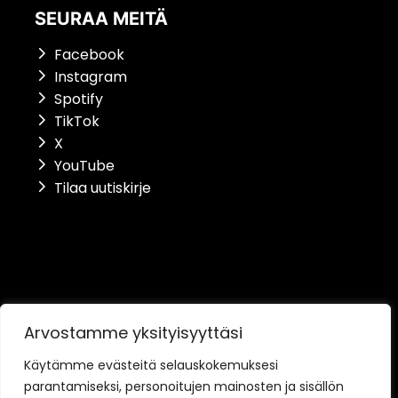
SEURAA MEITÄ
Facebook
Instagram
Spotify
TikTok
X
YouTube
Tilaa uutiskirje
Saavutettavuusseloste
Arvostamme yksityisyyttäsi
Tietosuojaseloste
Käytämme evästeitä selauskokemuksesi
parantamiseksi, personoitujen mainosten ja sisällön
Toimitusehdot