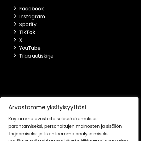
Facebook
Instagram
Spotify
TikTok
X
YouTube
Tilaa uutiskirje
Saavutettavuusseloste
Arvostamme yksityisyyttäsi
Tietosuojaseloste
Käytämme evästeitä selauskokemuksesi
parantamiseksi, personoitujen mainosten ja sisällön
Toimitusehdot
tarjoamiseksi ja liikenteemme analysoimiseksi.