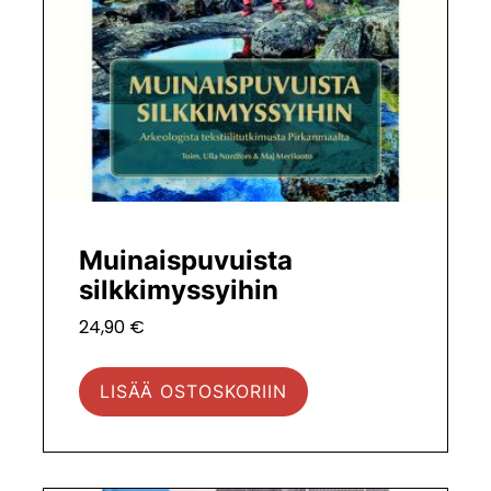
Muinaispuvuista
silkkimyssyihin
24,90
€
LISÄÄ OSTOSKORIIN