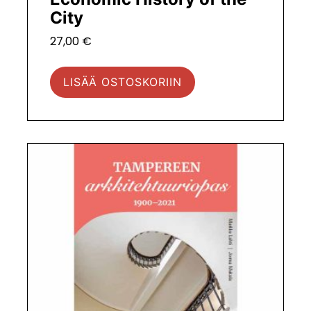
City
27,00
€
LISÄÄ OSTOSKORIIN