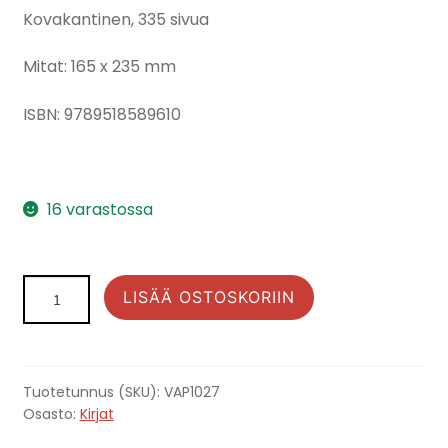
Kovakantinen, 335 sivua
Mitat: 165 x 235 mm
ISBN: 9789518589610
16 varastossa
Muinais-
LISÄÄ OSTOSKORIIN
DNA
—
Avain
menneisyyteen
Tuotetunnus (SKU):
VAP1027
määrä
Osasto:
Kirjat