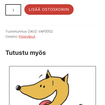
Lahjalippu:
LISÄÄ OSTOSKORIIN
Lapsi
määrä
Tuotetunnus (SKU):
VAP0002
Osasto:
Pääsyliput
Tutustu myös