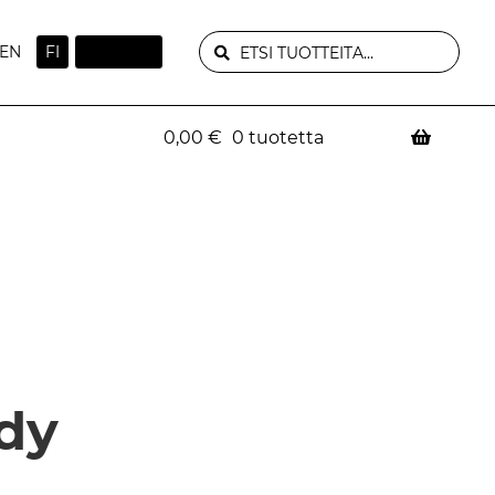
HAKU
Etsi:
EN
FI
OMA TILI
0,00
€
0 tuotetta
idy