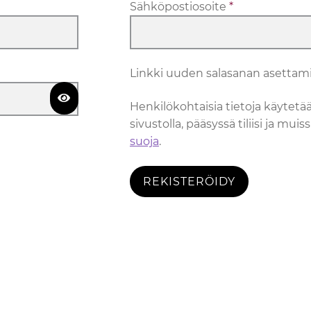
Vaaditaan
Sähköpostiosoite
*
Linkki uuden salasanan asettami
Henkilökohtaisia tietoja käytet
sivustolla, pääsyssä tiliisi ja mu
suoja
.
REKISTERÖIDY