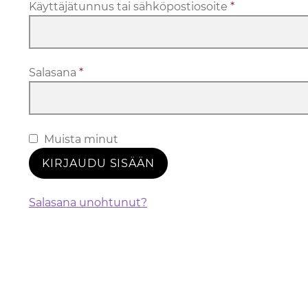
Vaaditaan
Käyttäjätunnus tai sähköpostiosoite
*
Vaaditaan
Salasana
*
Muista minut
KIRJAUDU SISÄÄN
Salasana unohtunut?