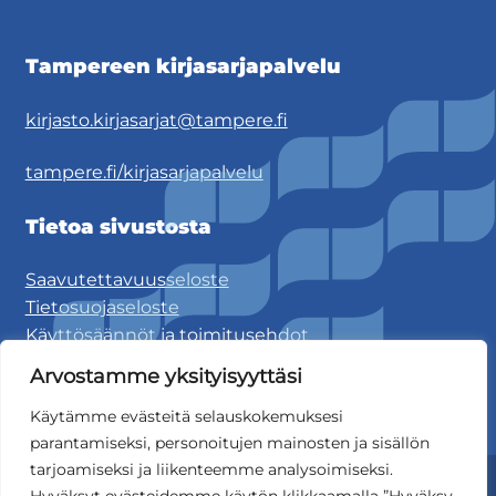
Tampereen kirjasarjapalvelu
kirjasto.kirjasarjat@tampere.fi
tampere.fi/kirjasarjapalvelu
Tietoa sivustosta
Saavutettavuusseloste
Tietosuojaseloste
Käyttösäännöt ja toimitusehdot
Arvostamme yksityisyyttäsi
Käytämme evästeitä selauskokemuksesi
parantamiseksi, personoitujen mainosten ja sisällön
tarjoamiseksi ja liikenteemme analysoimiseksi.
© Tampereen kaupunki 2025