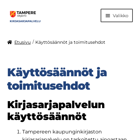
Valikko
Kaikki kirjat
Etusivu
Käyttösäännöt ja toimitusehdot
Uutta
Käyttösäännöt ja
Alakoulu
toimitusehdot
Yläkoulu
Kirjasarjapalvelun
Ohjeet
käyttösäännöt
Käyttösäännöt
Tampereen kaupunginkirjaston
kirjasarjapalvelu on tarkoitettu ainoastaan