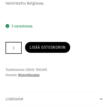
Valmistettu Belgiassa.
3 varastossa
Tyynynpäällinen:
LISÄÄ OSTOSKORIIN
Modigliani
määrä
Tuotetunnus (SKU):
TAI2405
Osasto:
Museokauppa
Lisätiedot