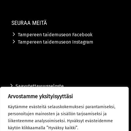
SEURAA MEITÄ
Tampereen taidemuseon Facebook
Tampereen taidemuseon Instagram
Saavutettavuusseloste
Arvostamme yksityisyyttäsi
Tietosuojaseloste
Käytämme evästeitä selauskokemuksesi parantamiseksi,
Toimitusehdot
personoitujen mainosten ja sisällön tarjoamiseksi ja
liikenteemme analysoimiseksi. Hyväksyt evästeidemme
© 2024 Tampereen kaupunki
käytön klikkaamalla ”Hyväksy kaikki”.