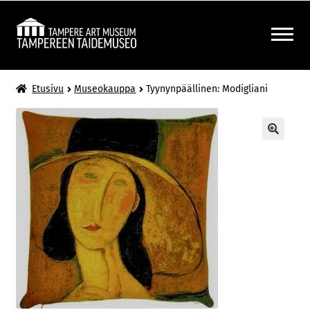
Siirry
Siirry
navigointiin
sisältöön
LAAJENNA
MUSEOKAUPPA
Etusivu
Museokauppa
Tyynynpäällinen: Modigliani
ALEMMAN
TASON
VALIKKO
🔍