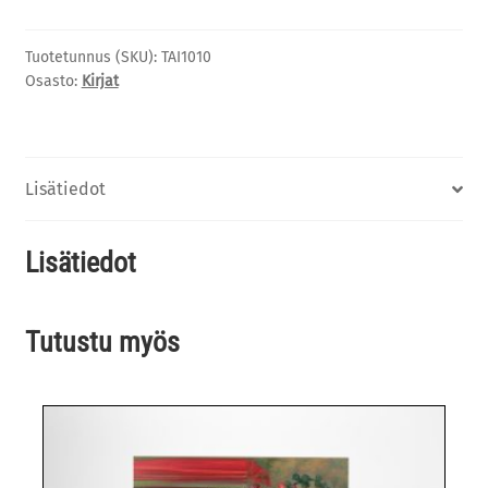
Vuoden
nuori
Tuotetunnus (SKU):
TAI1010
taiteilija
Osasto:
Kirjat
2024
määrä
Lisätiedot
Lisätiedot
Tutustu myös