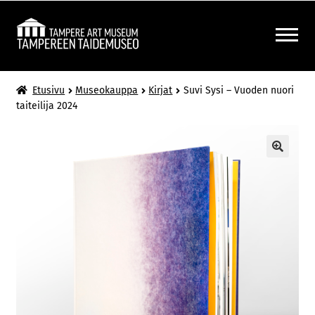
Siirry
Siirry
navigointiin
sisältöön
LAAJENNA
MUSEOKAUPPA
Etusivu
Museokauppa
Kirjat
Suvi Sysi – Vuoden nuori
ALEMMAN
taiteilija 2024
TASON
VALIKKO
🔍