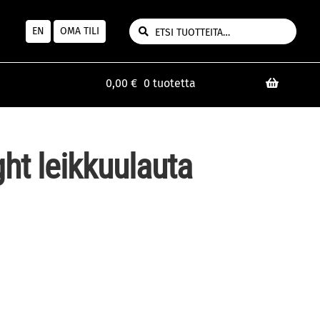
HAKU
Etsi:
EN
OMA TILI
0,00
€
0 tuotetta
ht leikkuulauta