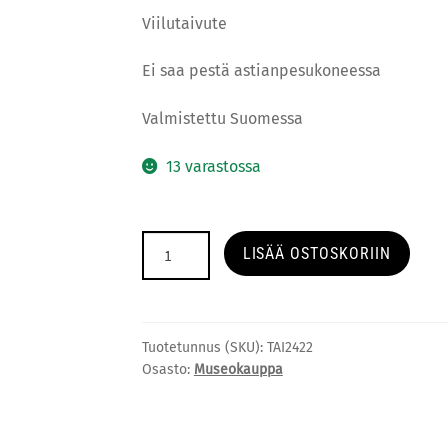
Viilutaivute
Ei saa pestä astianpesukoneessa
Valmistettu Suomessa
13 varastossa
Magnus
LISÄÄ OSTOSKORIIN
von
Wright
leikkuulauta
määrä
Tuotetunnus (SKU):
TAI2422
Osasto:
Museokauppa