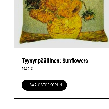
Tyynynpäällinen: Sunflowers
59,00
€
LISÄÄ OSTOSKORIIN