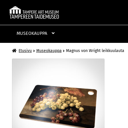
Siirry
Siirry
navigointiin
sisältöön
MUSEOKAUPPA
Etusivu
Museokauppa
Magnus von Wright leikkuulauta