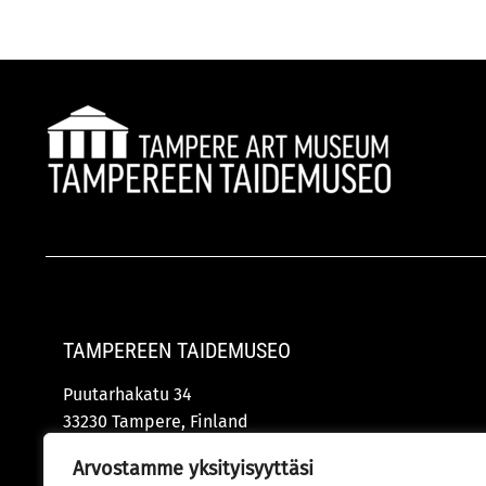
TAMPEREEN TAIDEMUSEO
Puutarhakatu 34
33230 Tampere, Finland
tamu@tampere.fi
Arvostamme yksityisyyttäsi
+358 (0)41 730 3104