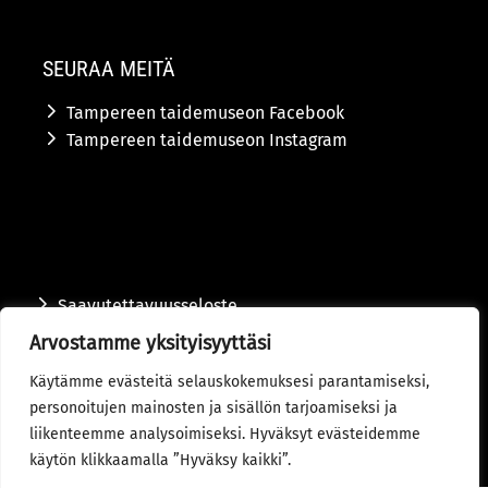
SEURAA MEITÄ
Tampereen taidemuseon Facebook
Tampereen taidemuseon Instagram
Saavutettavuusseloste
Arvostamme yksityisyyttäsi
Tietosuojaseloste
Käytämme evästeitä selauskokemuksesi parantamiseksi,
Toimitusehdot
personoitujen mainosten ja sisällön tarjoamiseksi ja
liikenteemme analysoimiseksi. Hyväksyt evästeidemme
© 2024 Tampereen kaupunki
käytön klikkaamalla ”Hyväksy kaikki”.