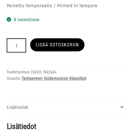
Painettu Tampereella / Printed in Tampere
8 varastossa
Klassikot:
LISÄÄ OSTOSKORIIN
Saunan
edessä,
taidekuva
A4
Tuotetunnus (SKU):
TAI2424
määrä
Osasto:
Tampereen Taidemuseon Klassikot
Lisätiedot
Lisätiedot