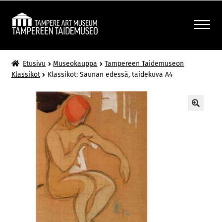
Siirry
Siirry
navigointiin
sisältöön
LAAJENNA
MUSEOKAUPPA
Etusivu
Museokauppa
Tampereen Taidemuseon
ALEMMAN
Klassikot
Klassikot: Saunan edessä, taidekuva A4
TASON
VALIKKO
🔍