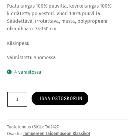
Päällikangas 100% puuvilla, kovikekangas 100%
kierrätetty polyesteri. Vuori 100% puuvilla.
Säädettävä, irrotettava, musta, polypropeeni
olkahihna n. 75-150 cm.
Käsinpesu.
Valmistettu Suomessa
4 varastossa
Klassikot:
LISÄÄ OSTOSKORIIN
Kukkia
kännykkälaukku
määrä
Tuotetunnus (SKU):
TAI2427
Osasto:
Tampereen Taidemuseon Klassikot