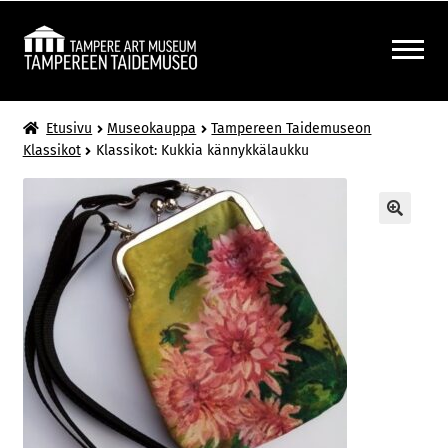
Siirry
Siirry
navigointiin
sisältöön
LAAJENNA
MUSEOKAUPPA
Etusivu
Museokauppa
Tampereen Taidemuseon
ALEMMAN
Klassikot
Klassikot: Kukkia kännykkälaukku
TASON
VALIKKO
🔍