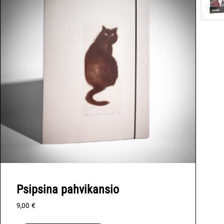
Psipsina pahvikansio
9,00
€