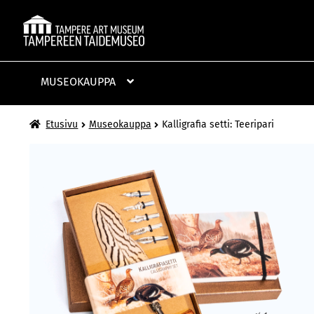
Siirry
Siirry
navigointiin
sisältöön
MUSEOKAUPPA
Etusivu
Museokauppa
Kalligrafia setti: Teeripari