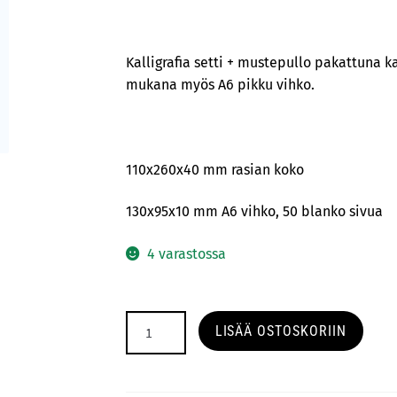
Kalligrafia setti + mustepullo pakattuna k
mukana myös A6 pikku vihko.
110x260x40 mm rasian koko
130x95x10 mm A6 vihko, 50 blanko sivua
4 varastossa
Kalligrafia
LISÄÄ OSTOSKORIIN
setti:
Teeripari
määrä