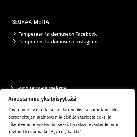
SEURAA MEITÄ
Tampereen taidemuseon Facebook
Tampereen taidemuseon Instagram
Saavutettavuusseloste
Arvostamme yksityisyyttäsi
Tietosuojaseloste
Käytämme evästeitä selauskokemuksesi parantamiseksi,
Toimitusehdot
personoitujen mainosten ja sisällön tarjoamiseksi ja
liikenteemme analysoimiseksi. Hyväksyt evästeidemme
© 2024 Tampereen kaupunki
käytön klikkaamalla ”Hyväksy kaikki”.