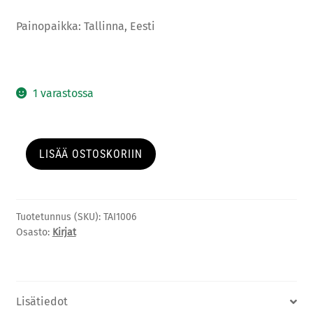
Painopaikka: Tallinna, Eesti
1 varastossa
AITO
LISÄÄ OSTOSKORIIN
KAUPUNKI
–
DOKUMENTTIPROJEKTI
TAMPERE
Tuotetunnus (SKU):
TAI1006
Osasto:
Kirjat
II
määrä
Lisätiedot