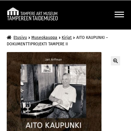
Siirry
Siirry
navigointiin
sisältöön
LAAJENNA
MUSEOKAUPPA
Etusivu
Museokauppa
Kirjat
AITO KAUPUNKI –
ALEMMAN
DOKUMENTTIPROJEKTI TAMPERE II
TASON
VALIKKO
🔍